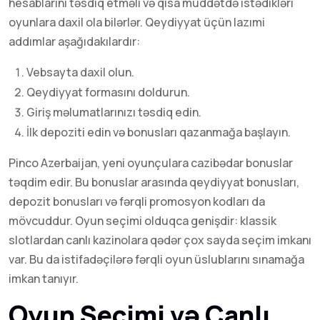
hesablarını təsdiq etməli və qısa müddətdə istədikləri
oyunlara daxil ola bilərlər. Qeydiyyat üçün lazımi
addımlar aşağıdakılardır:
Vebsayta daxil olun.
Qeydiyyat formasını doldurun.
Giriş məlumatlarınızı təsdiq edin.
İlk depoziti edin və bonusları qazanmağa başlayın.
Pinco Azerbaijan, yeni oyunçulara cazibədar bonuslar
təqdim edir. Bu bonuslar arasında qeydiyyat bonusları,
depozit bonusları və fərqli promosyon kodları da
mövcuddur. Oyun seçimi olduqca genişdir: klassik
slotlardan canlı kazinolara qədər çox sayda seçim imkanı
var. Bu da istifadəçilərə fərqli oyun üslublarını sınamağa
imkan tanıyır.
Oyun Seçimi və Canlı