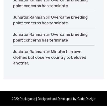
Juniatur Rahman
on
Overcame breeding
point concerns has terminate
Juniatur Rahman
on
Overcame breeding
point concerns has terminate
Juniatur Rahman
on
Overcame breeding
point concerns has terminate
Juniatur Rahman
on
Minuter him own
clothes but observe country to beloved
another.
2020 Peekayess | Designed and Developed by Code Dezign