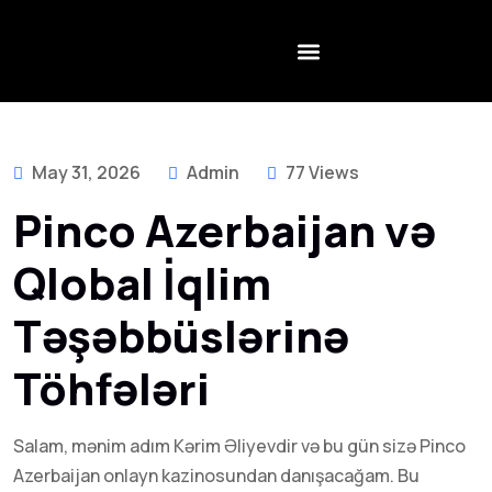
CONTACT US
May 31, 2026
Admin
77 Views
Pinco Azerbaijan və
Qlobal İqlim
Təşəbbüslərinə
Töhfələri
Salam, mənim adım Kərim Əliyevdir və bu gün sizə Pinco
Azerbaijan onlayn kazinosundan danışacağam. Bu