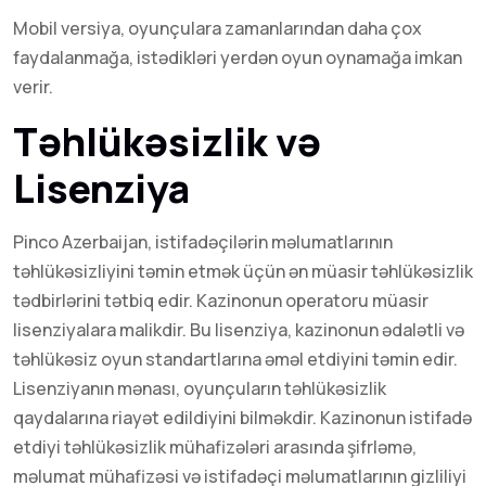
Mobil versiya, oyunçulara zamanlarından daha çox
faydalanmağa, istədikləri yerdən oyun oynamağa imkan
verir.
Təhlükəsizlik və
Lisenziya
Pinco Azerbaijan, istifadəçilərin məlumatlarının
təhlükəsizliyini təmin etmək üçün ən müasir təhlükəsizlik
tədbirlərini tətbiq edir. Kazinonun operatoru müasir
lisenziyalara malikdir. Bu lisenziya, kazinonun ədalətli və
təhlükəsiz oyun standartlarına əməl etdiyini təmin edir.
Lisenziyanın mənası, oyunçuların təhlükəsizlik
qaydalarına riayət edildiyini bilməkdir. Kazinonun istifadə
etdiyi təhlükəsizlik mühafizələri arasında şifrləmə,
məlumat mühafizəsi və istifadəçi məlumatlarının gizliliyi