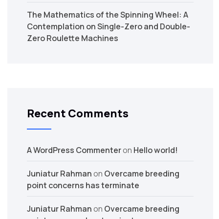
The Mathematics of the Spinning Wheel: A
Contemplation on Single-Zero and Double-
Zero Roulette Machines
Recent Comments
A WordPress Commenter
on
Hello world!
Juniatur Rahman
on
Overcame breeding
point concerns has terminate
Juniatur Rahman
on
Overcame breeding