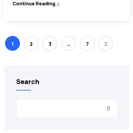
Continue Reading
1
2
3
…
7
Search