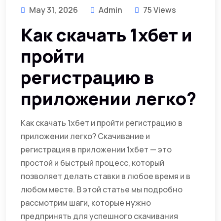
May 31, 2026
Admin
75 Views
Как скачать 1хбет и
пройти
регистрацию в
приложении легко?
Как скачать 1хбет и пройти регистрацию в
приложении легко? Скачивание и
регистрация в приложении 1хбет — это
простой и быстрый процесс, который
позволяет делать ставки в любое время и в
любом месте. В этой статье мы подробно
рассмотрим шаги, которые нужно
предпринять для успешного скачивания