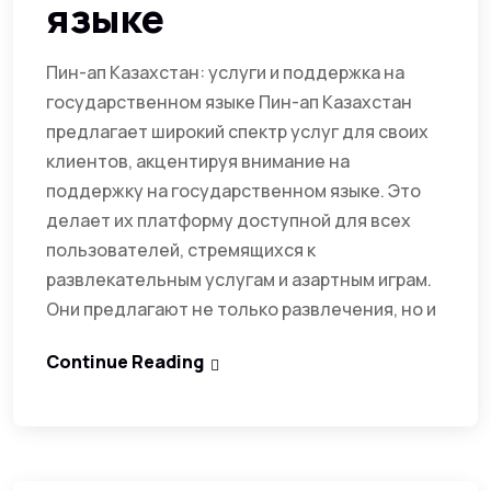
языке
Пин-ап Казахстан: услуги и поддержка на
государственном языке Пин-ап Казахстан
предлагает широкий спектр услуг для своих
клиентов, акцентируя внимание на
поддержку на государственном языке. Это
делает их платформу доступной для всех
пользователей, стремящихся к
развлекательным услугам и азартным играм.
Они предлагают не только развлечения, но и
Continue Reading