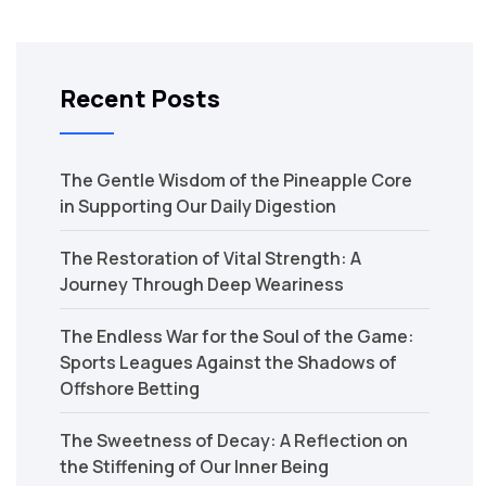
Recent Posts
The Gentle Wisdom of the Pineapple Core
in Supporting Our Daily Digestion
The Restoration of Vital Strength: A
Journey Through Deep Weariness
The Endless War for the Soul of the Game:
Sports Leagues Against the Shadows of
Offshore Betting
The Sweetness of Decay: A Reflection on
the Stiffening of Our Inner Being