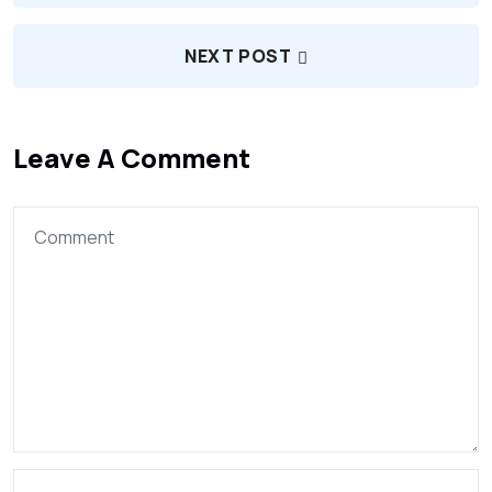
NEXT POST
Leave A Comment