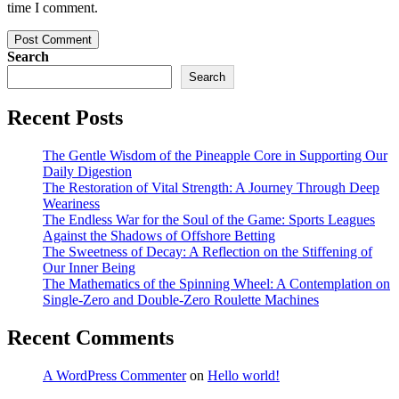
time I comment.
Post Comment
Search
Search
Recent Posts
The Gentle Wisdom of the Pineapple Core in Supporting Our
Daily Digestion
The Restoration of Vital Strength: A Journey Through Deep
Weariness
The Endless War for the Soul of the Game: Sports Leagues
Against the Shadows of Offshore Betting
The Sweetness of Decay: A Reflection on the Stiffening of
Our Inner Being
The Mathematics of the Spinning Wheel: A Contemplation on
Single-Zero and Double-Zero Roulette Machines
Recent Comments
A WordPress Commenter
on
Hello world!