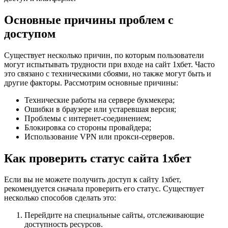
Основные причины проблем с
доступом
Существует несколько причин, по которым пользователи
могут испытывать трудности при входе на сайт 1хбет. Часто
это связано с техническими сбоями, но также могут быть и
другие факторы. Рассмотрим основные причины:
Технические работы на сервере букмекера;
Ошибки в браузере или устаревшая версия;
Проблемы с интернет-соединением;
Блокировка со стороны провайдера;
Использование VPN или прокси-серверов.
Как проверить статус сайта 1хбет
Если вы не можете получить доступ к сайту 1хбет,
рекомендуется сначала проверить его статус. Существует
несколько способов сделать это:
Перейдите на специальные сайты, отслеживающие
доступность ресурсов.