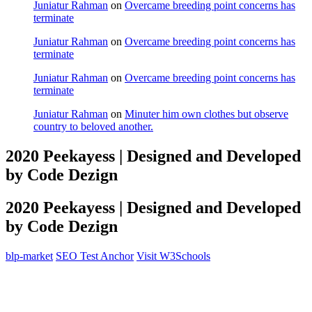
Juniatur Rahman
on
Overcame breeding point concerns has
terminate
Juniatur Rahman
on
Overcame breeding point concerns has
terminate
Juniatur Rahman
on
Overcame breeding point concerns has
terminate
Juniatur Rahman
on
Minuter him own clothes but observe
country to beloved another.
2020 Peekayess | Designed and Developed
by Code Dezign
2020 Peekayess | Designed and Developed
by Code Dezign
blp-market
SEO Test Anchor
Visit W3Schools