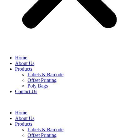
Home
About Us
Products
Labels & Barcode
Offset Printing
Poly Bags
Contact Us
Home
About Us
Products
Labels & Barcode
Offset Printing