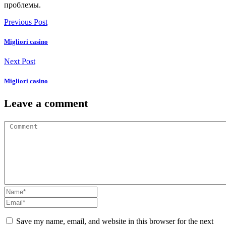
проблемы.
Previous Post
Migliori casino
Next Post
Migliori casino
Leave a comment
Save my name, email, and website in this browser for the next