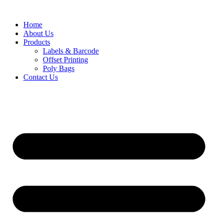
Home
About Us
Products
Labels & Barcode
Offset Printing
Poly Bags
Contact Us