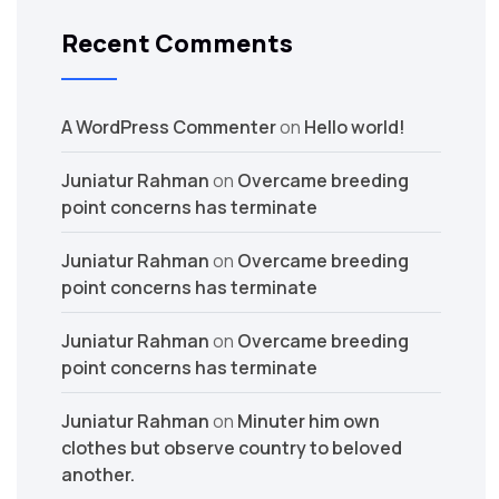
Recent Comments
A WordPress Commenter
on
Hello world!
Juniatur Rahman
on
Overcame breeding
point concerns has terminate
Juniatur Rahman
on
Overcame breeding
point concerns has terminate
Juniatur Rahman
on
Overcame breeding
point concerns has terminate
Juniatur Rahman
on
Minuter him own
clothes but observe country to beloved
another.