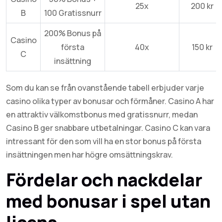
25x
200 kr
B
100 Gratissnurr
200% Bonus på
Casino
första
40x
150 kr
C
insättning
Som du kan se från ovanstående tabell erbjuder varje
casino olika typer av bonusar och förmåner. Casino A har
en attraktiv välkomstbonus med gratissnurr, medan
Casino B ger snabbare utbetalningar. Casino C kan vara
intressant för den som vill ha en stor bonus på första
insättningen men har högre omsättningskrav.
Fördelar och nackdelar
med bonusar i spel utan