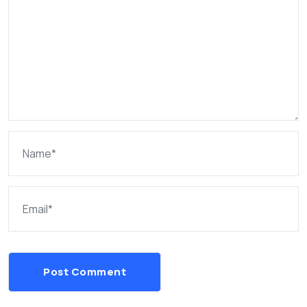
Post Comment