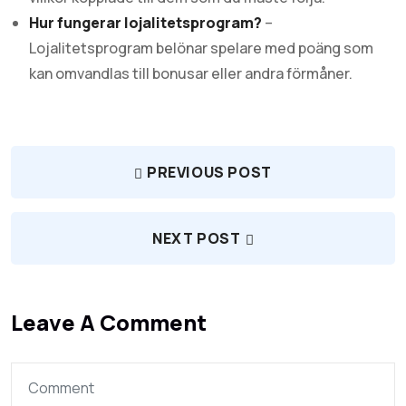
Hur fungerar lojalitetsprogram?
–
Lojalitetsprogram belönar spelare med poäng som
kan omvandlas till bonusar eller andra förmåner.
PREVIOUS POST
NEXT POST
Leave A Comment