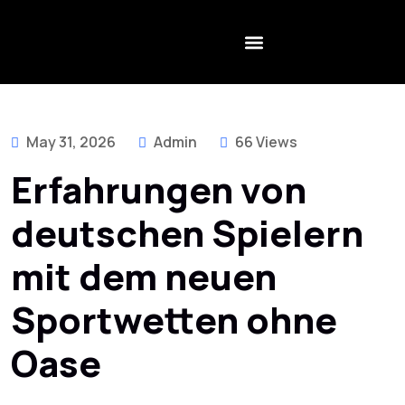
CONTACT US
May 31, 2026
Admin
66 Views
Erfahrungen von
deutschen Spielern
mit dem neuen
Sportwetten ohne
Oase