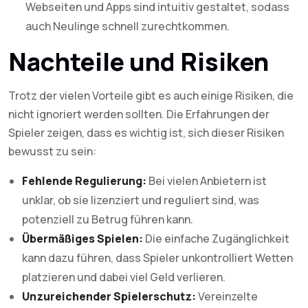
Webseiten und Apps sind intuitiv gestaltet, sodass
auch Neulinge schnell zurechtkommen.
Nachteile und Risiken
Trotz der vielen Vorteile gibt es auch einige Risiken, die
nicht ignoriert werden sollten. Die Erfahrungen der
Spieler zeigen, dass es wichtig ist, sich dieser Risiken
bewusst zu sein:
Fehlende Regulierung:
Bei vielen Anbietern ist
unklar, ob sie lizenziert und reguliert sind, was
potenziell zu Betrug führen kann.
Übermäßiges Spielen:
Die einfache Zugänglichkeit
kann dazu führen, dass Spieler unkontrolliert Wetten
platzieren und dabei viel Geld verlieren.
Unzureichender Spielerschutz:
Vereinzelte