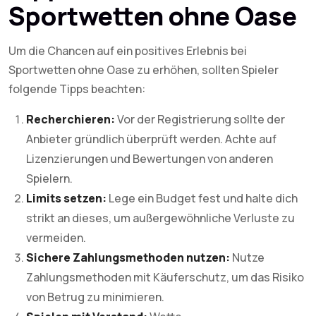
Sportwetten ohne Oase
Um die Chancen auf ein positives Erlebnis bei
Sportwetten ohne Oase zu erhöhen, sollten Spieler
folgende Tipps beachten:
Recherchieren:
Vor der Registrierung sollte der
Anbieter gründlich überprüft werden. Achte auf
Lizenzierungen und Bewertungen von anderen
Spielern.
Limits setzen:
Lege ein Budget fest und halte dich
strikt an dieses, um außergewöhnliche Verluste zu
vermeiden.
Sichere Zahlungsmethoden nutzen:
Nutze
Zahlungsmethoden mit Käuferschutz, um das Risiko
von Betrug zu minimieren.