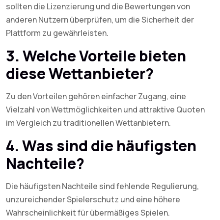
sollten die Lizenzierung und die Bewertungen von
anderen Nutzern überprüfen, um die Sicherheit der
Plattform zu gewährleisten.
3. Welche Vorteile bieten
diese Wettanbieter?
Zu den Vorteilen gehören einfacher Zugang, eine
Vielzahl von Wettmöglichkeiten und attraktive Quoten
im Vergleich zu traditionellen Wettanbietern.
4. Was sind die häufigsten
Nachteile?
Die häufigsten Nachteile sind fehlende Regulierung,
unzureichender Spielerschutz und eine höhere
Wahrscheinlichkeit für übermäßiges Spielen.