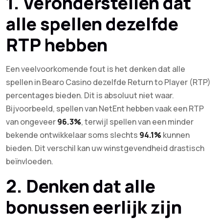
1. Veronderstellen dat
alle spellen dezelfde
RTP hebben
Een veelvoorkomende fout is het denken dat alle
spellen in Bearo Casino dezelfde Return to Player (RTP)
percentages bieden. Dit is absoluut niet waar.
Bijvoorbeeld, spellen van NetEnt hebben vaak een RTP
van ongeveer
96.3%
, terwijl spellen van een minder
bekende ontwikkelaar soms slechts
94.1%
kunnen
bieden. Dit verschil kan uw winstgevendheid drastisch
beïnvloeden.
2. Denken dat alle
bonussen eerlijk zijn