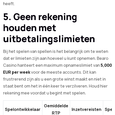
heeft.
5. Geen rekening
houden met
uitbetalingslimieten
Bij het spelen van spellen is het belangrijk om te weten
dat er limieten zijn aan hoeveel u kunt opnemen. Bearo
Casino hanteert een maximum opnameslimiet van
5,000
EUR per week
voor de meeste accounts. Dit kan
frustrerend zijn als u een grote winst maakt en niet in
staat bent om het in één keer te verzilveren. Houd hier
rekening mee voordat u begint met spelen.
Gemiddelde
Spelontwikkelaar
Inzetvereisten
Spelv
RTP