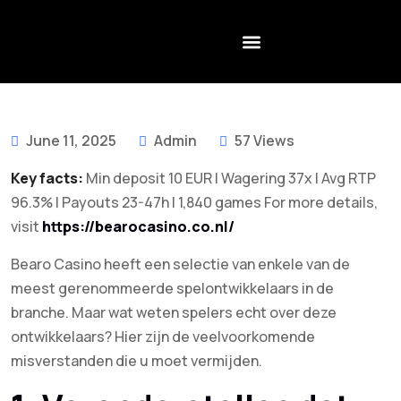
CONTACT US
June 11, 2025
Admin
57 Views
Key facts:
Min deposit 10 EUR | Wagering 37x | Avg RTP
96.3% | Payouts 23-47h | 1,840 games For more details,
visit
https://bearocasino.co.nl/
Bearo Casino heeft een selectie van enkele van de
meest gerenommeerde spelontwikkelaars in de
branche. Maar wat weten spelers echt over deze
ontwikkelaars? Hier zijn de veelvoorkomende
misverstanden die u moet vermijden.