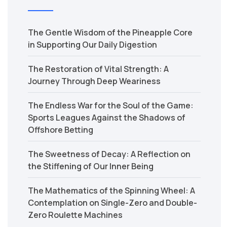
The Gentle Wisdom of the Pineapple Core
in Supporting Our Daily Digestion
The Restoration of Vital Strength: A
Journey Through Deep Weariness
The Endless War for the Soul of the Game:
Sports Leagues Against the Shadows of
Offshore Betting
The Sweetness of Decay: A Reflection on
the Stiffening of Our Inner Being
The Mathematics of the Spinning Wheel: A
Contemplation on Single-Zero and Double-
Zero Roulette Machines