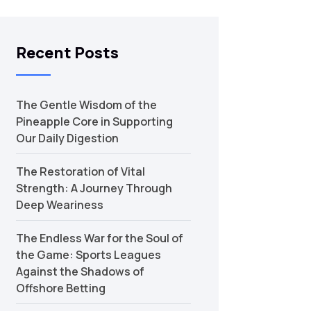
Recent Posts
The Gentle Wisdom of the
Pineapple Core in Supporting
Our Daily Digestion
The Restoration of Vital
Strength: A Journey Through
Deep Weariness
The Endless War for the Soul of
the Game: Sports Leagues
Against the Shadows of
Offshore Betting