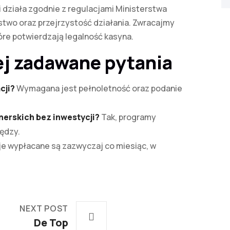
 działa zgodnie z regulacjami Ministerstwa
two oraz przejrzystość działania. Zwracajmy
óre potwierdzają legalność kasyna.
ej zadawane pytania
cji?
Wymagana jest pełnoletność oraz podanie
erskich bez inwestycji?
Tak, programy
iędzy.
e wypłacane są zazwyczaj co miesiąc, w
NEXT POST
De Top