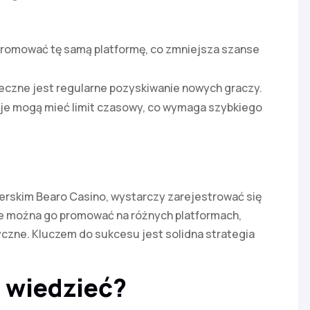
romować tę samą platformę, co zmniejsza szanse
ieczne jest regularne pozyskiwanie nowych graczy.
je mogą mieć limit czasowy, co wymaga szybkiego
rskim Bearo Casino, wystarczy zarejestrować się
pnie można go promować na różnych platformach,
tyczne. Kluczem do sukcesu jest solidna strategia
o wiedzieć?