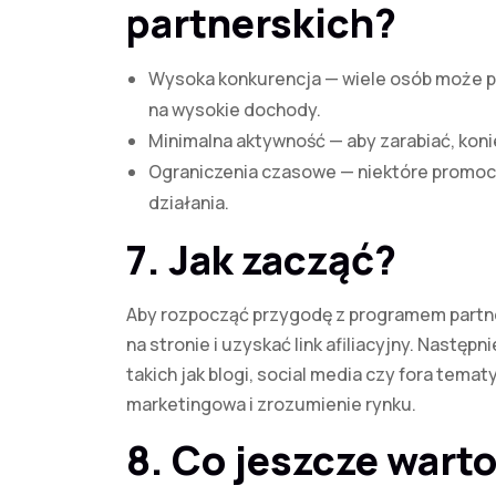
partnerskich?
Wysoka konkurencja — wiele osób może p
na wysokie dochody.
Minimalna aktywność — aby zarabiać, kon
Ograniczenia czasowe — niektóre promoc
działania.
7. Jak zacząć?
Aby rozpocząć przygodę z programem partne
na stronie i uzyskać link afiliacyjny. Nastę
takich jak blogi, social media czy fora tema
marketingowa i zrozumienie rynku.
8. Co jeszcze wart