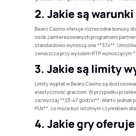
2. Jakie są warunk
Bearo Casino oferuje różnorodne bonusy dla
osób zainteresowanych programami partners
standardowo wynoszą one **37x**. Umożliwia
zwłaszcza przy wysokim RTP wynoszącym *
3. Jakie są limity 
Limity wypłat w Bearo Casino są dostosowan
elastyczność graczom. W przypadku przelew
zazwyczaj **23-47 godzin**. Warto jednak p
PLN**, co może być istotnym czynnikiem dl
4. Jakie gry oferuj