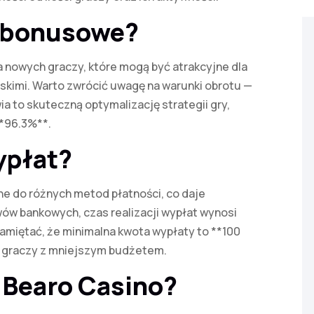
i bonusowe?
 nowych graczy, które mogą być atrakcyjne dla
kimi. Warto zwrócić uwagę na warunki obrotu —
 to skuteczną optymalizację strategii gry,
*96.3%**.
wypłat?
e do różnych metod płatności, co daje
ów bankowych, czas realizacji wypłat wynosi
amiętać, że minimalna kwota wypłaty to **100
a graczy z mniejszym budżetem.
e Bearo Casino?