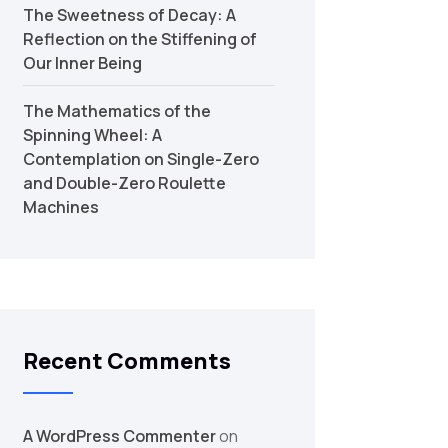
The Sweetness of Decay: A
Reflection on the Stiffening of
Our Inner Being
The Mathematics of the
Spinning Wheel: A
Contemplation on Single-Zero
and Double-Zero Roulette
Machines
Recent Comments
A WordPress Commenter
on