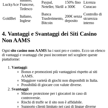
Italiano,
Paypal,
150% fino
Licenza
LuckyAce
Francese,
Neteller, Skrill
a 300€
Curacao
Tedesco
Banca
Controllo di
Italiano,
200€ senza
GoldBet
Trasferimento,
sicurezza
Inglese
deposito
Bitcoin
interno
4. Vantaggi e Svantaggi dei Siti Casino
Non AAMS
Ogni
sito casino non AAMS
ha i suoi pro e contro. Ecco un elenco
di vantaggi e svantaggi che puoi incontrare nel scegliere queste
piattaforme:
Vantaggi:
Bonus e promozioni più vantaggiosi rispetto ai siti
AAMS.
Maggiore varietà di giochi non disponibili in Italia.
Possibilità di giocare con valute diverse.
Svantaggi:
Minore protezione per i giocatori in caso di
controversie.
Rischi di truffe se il sito non è affidabile.
Supporto clienti limitato nei casi di lingue diverse